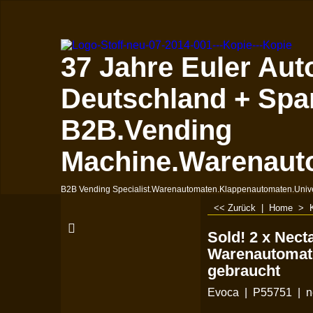
37 Jahre Euler Aut
Deutschland + Spa
B2B.Vending
Machine.Warenaut
B2B Vending Specialist.Warenautomaten.Klappenautomaten.Univ
<< Zurück
|
Home
>
Sold! 2 x Necta
Warenautomat
gebraucht
Evoca
P55751
n