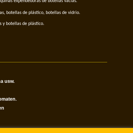
uinas expendedoras de botellas vacías.
, botellas de plástico, botellas de vidrio.
 y botellas de plástico.
na usw.
omaten.
en