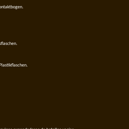
ontaktbogen.
sflaschen.
lastikflaschen.