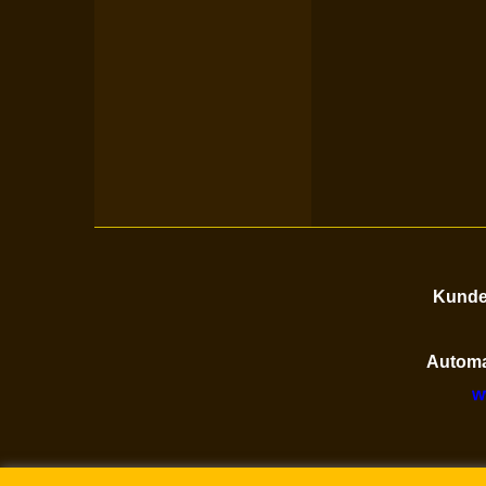
Kunden
Automa
w