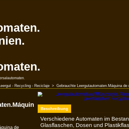
omaten.
nien.
omaten.
ersalautomaten.
Leergut - Recycling - Reciclaje
>
Gebrauchte Leergutautomaten.Máquina de r
aten.Máquin
Beschreibung
Verschiedene Automaten im Bestan
Glasflaschen, Dosen und Plastikfl
áquina de