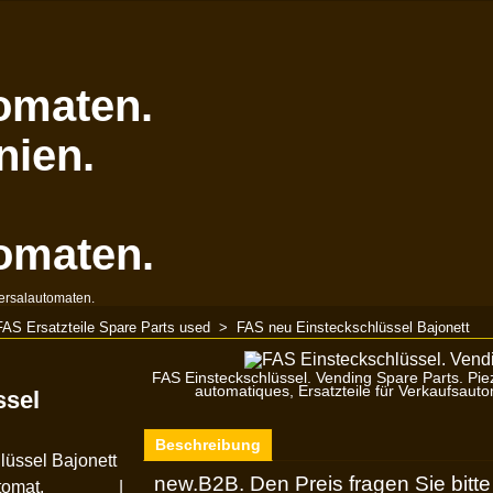
omaten.
nien.
omaten.
ersalautomaten.
FAS Ersatzteile Spare Parts used
>
FAS neu Einsteckschlüssel Bajonett
FAS Einsteckschlüssel. Vending Spare Parts. Pi
automatiques, Ersatzteile für Verkaufsau
ssel
Beschreibung
lüssel Bajonett
new.B2B. Den Preis fragen Sie bitt
tomat.