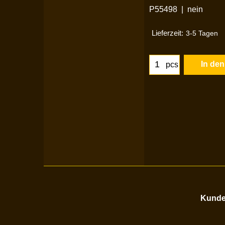
P55498
nein
Lieferzeit:
3-5 Tagen
In de
pcs
Kunden