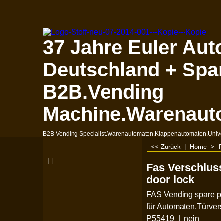
37 Jahre Euler Aut
Deutschland + Spa
B2B.Vending
Machine.Warenaut
B2B Vending Specialist.Warenautomaten.Klappenautomaten.Univ
<< Zurück
|
Home
>
Fas Verschluss
door lock
FAS Vending spare pa
für Automaten.Türver
P55419
nein