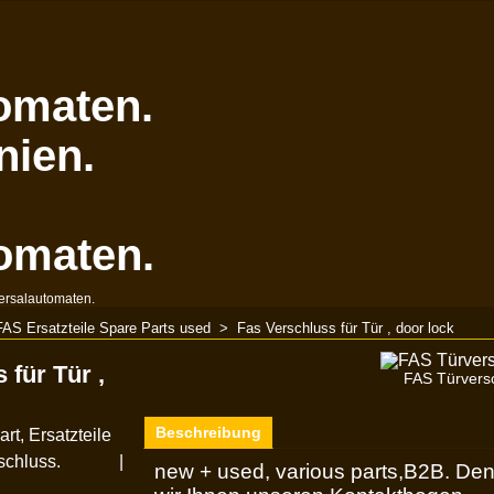
omaten.
nien.
omaten.
ersalautomaten.
FAS Ersatzteile Spare Parts used
>
Fas Verschluss für Tür , door lock
 für Tür ,
FAS Türvers
Beschreibung
rt, Ersatzteile
schluss.
new + used, various parts,B2B. Den