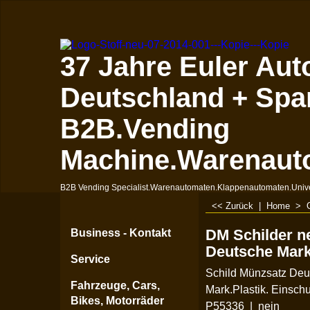
37 Jahre Euler Aut
Deutschland + Spa
B2B.Vending
Machine.Warenaut
B2B Vending Specialist.Warenautomaten.Klappenautomaten.Univ
<< Zurück
|
Home
>
DM Schilder ne
Business - Kontakt
Deutsche Mark
Service
Schild Münzsatz Deu
Fahrzeuge, Cars,
Mark.Plastik. Einschu
Bikes, Motorräder
P55336
nein