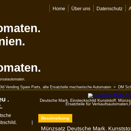
Home
Über uns
Datenschutz
omaten.
nien.
omaten.
ersalautomaten.
Old Vending Spare Parts, alte Ersatzteile mechanische Automaten
>
DM Schi
u .
Deutsche Mark, Einsteckschild Kunststoff, Münzs
Ersatzteile für Verkaufsautomaten
.
tsche
Beschreibung
bschild.
Münzsatz Deutsche Mark. Kunststof