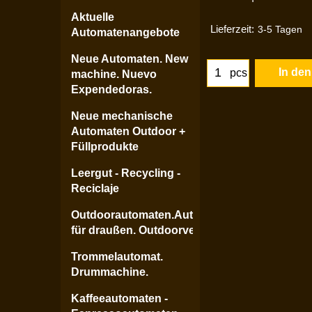
Aktuelle
Lieferzeit:
3-5 Tagen
Automatenangebote
Neue Automaten. New
In de
pcs
machine. Nuevo
Expendedoras.
Neue mechanische
Automaten Outdoor +
Füllprodukte
Leergut - Recycling -
Reciclaje
Outdoorautomaten.Automaten
für draußen. Outdoorvending.
Trommelautomat.
Drummachine.
Kaffeeautomaten -